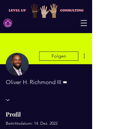
Weitere Optionen
Folgen
Administrator
Oliver H. Richmond III
Profil
Beitrittsdatum: 14. Dez. 2022